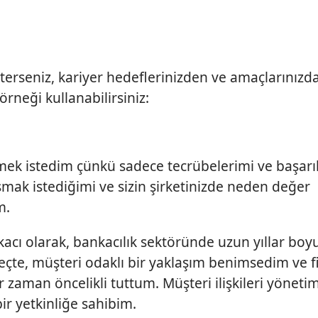
terseniz, kariyer hedeflerinizden ve amaçlarınızd
rneği kullanabilirsiniz:
ek istedim çünkü sadece tecrübelerimi ve başarı
şmak istediğimi ve sizin şirketinizde neden değer
m.
kacı olarak, bankacılık sektöründe uzun yıllar boy
reçte, müşteri odaklı bir yaklaşım benimsedim ve f
aman öncelikli tuttum. Müşteri ilişkileri yönetimi
ir yetkinliğe sahibim.