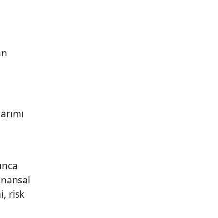
an
larımı
unca
inansal
, risk