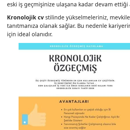
l
eski iş geçmişinize ulaşana kadar devam ettiği 
o
j
Kronolojik cv
stilinde yükselmeleriniz, mevkiler
i
tanıtmanıza olanak sağlar. Bu nedenle kariyer
k
için ideal olanıdır.
Ö
z
G
e
ç
m
i
ş
(
C
V
)
i
ç