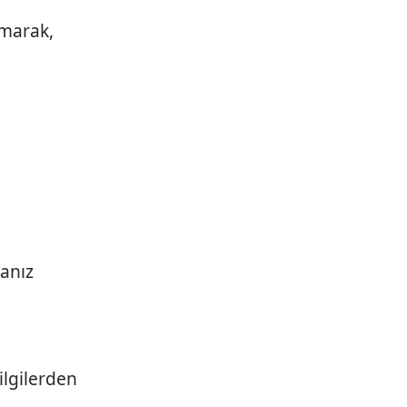
umarak,
anız
ilgilerden