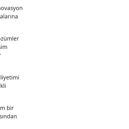
inovasyon
malarına
çözümler
işim
r
liyetimi
kli
ım bir
ısından