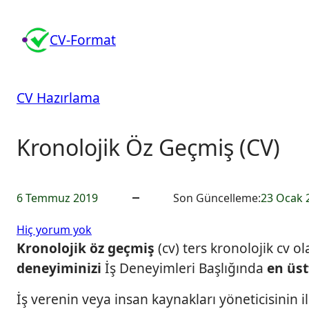
İçeriğe
geç
CV-Format
CV Hazırlama
Kronolojik Öz Geçmiş (CV)
6 Temmuz 2019
Son Güncelleme:
23 Ocak 
K
Hiç yorum yok
r
Kronolojik öz geçmiş
(cv) ters kronolojik cv o
o
deneyiminizi
İş Deneyimleri Başlığında
en üst
n
o
İş verenin veya insan kaynakları yöneticisinin il