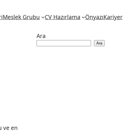
i
Meslek Grubu
CV Hazırlama
Önyazı
Kariyer
Ara
Ara
ğu ve en