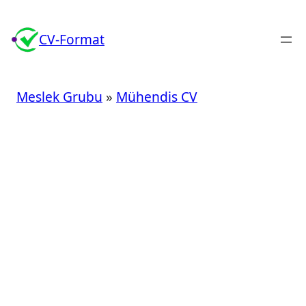
İçeriğe
geç
CV-Format
Meslek Grubu
»
Mühendis CV