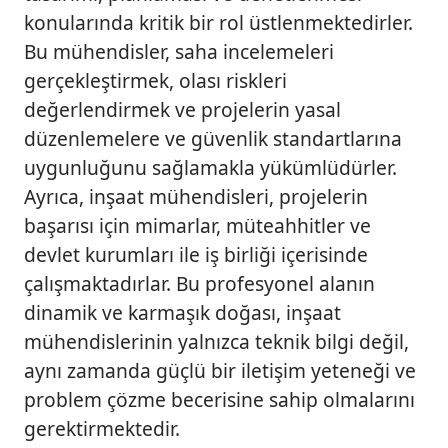
a
konularında kritik bir rol üstlenmektedirler.
t
Bu mühendisler, saha incelemeleri
M
gerçekleştirmek, olası riskleri
ü
değerlendirmek ve projelerin yasal
h
e
düzenlemelere ve güvenlik standartlarına
n
uygunluğunu sağlamakla yükümlüdürler.
d
Ayrıca, inşaat mühendisleri, projelerin
i
başarısı için mimarlar, müteahhitler ve
s
i
devlet kurumları ile iş birliği içerisinde
C
çalışmaktadırlar. Bu profesyonel alanın
V
dinamik ve karmaşık doğası, inşaat
Ö
mühendislerinin yalnızca teknik bilgi değil,
r
aynı zamanda güçlü bir iletişim yeteneği ve
n
e
problem çözme becerisine sahip olmalarını
ğ
gerektirmektedir.
i