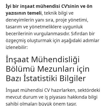
v
İyi bir inşaat mühendisi CV’sinin ve ön
e
yazısının temeli
, teknik bilgi ve
Ö
deneyimlerin yanı sıra, proje yönetimi,
n
tasarım ve yönetmeliklere uygunluk
Y
becerilerinin vurgulanmasıdır. Sıfırdan bir
a
z
özgeçmiş oluşturmak için aşağıdaki adımlar
ı
izlenebilir:
2
0
İnşaat Mühendisliği
2
Bölümü Mezunları için
5
i
Bazı İstatistiki Bilgiler
ç
i
İnşaat mühendisi CV hazırlarken, sektördeki
n
mevcut durum ve iş piyasası hakkında bilgi
sahibi olmaları büyük önem taşır.