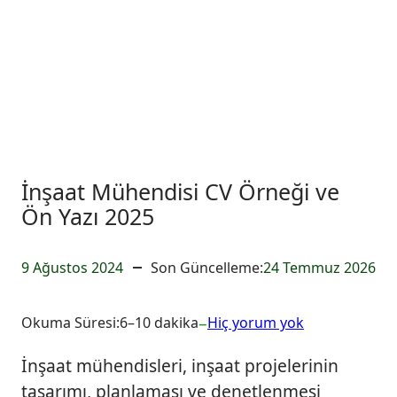
İnşaat Mühendisi CV Örneği ve
Ön Yazı 2025
9 Ağustos 2024
Son Güncelleme:
24 Temmuz 2026
–
İ
Okuma Süresi:
6–10 dakika
Hiç yorum yok
n
İnşaat mühendisleri, inşaat projelerinin
ş
a
tasarımı, planlaması ve denetlenmesi