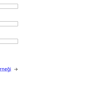
rneği
→