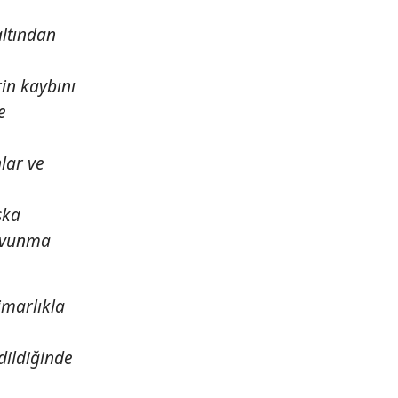
altından
rin kaybını
e
nlar ve
şka
savunma
imarlıkla
dildiğinde