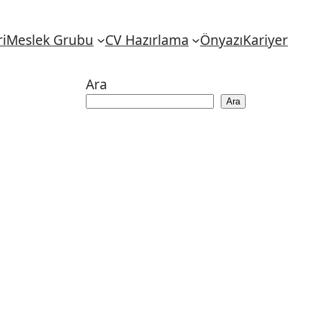
i
Meslek Grubu
CV Hazırlama
Önyazı
Kariyer
Ara
Ara