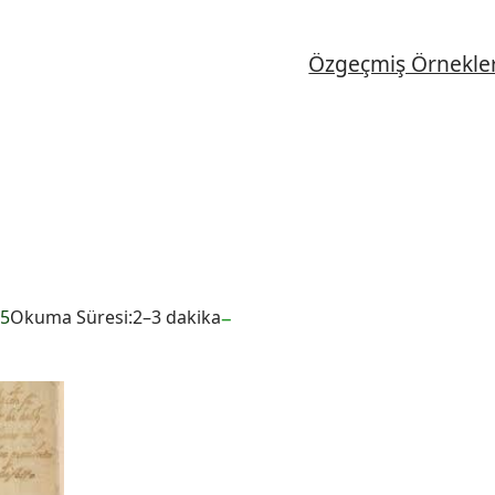
Özgeçmiş Örnekler
–
25
Okuma Süresi:
2–3 dakika