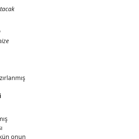
atacak
ı
nize
zırlanmış
i
mış
ı
ükün onun