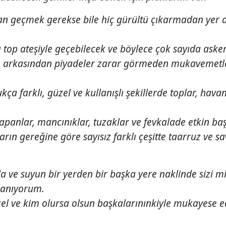
ndan geçmek gerekse bile hiç gürültü çıkarmadan yer 
 top ateşiyle geçebilecek ve böylece çok sayıda aske
rın arkasından piyadeler zarar görmeden mukavemetl
kça farklı, güzel ve kullanışlı şekillerde toplar, hava
panlar, mancınıklar, tuzaklar ve fevkalade etkin ba
arın gereğine göre sayısız farklı çeşitte taarruz ve 
da ve suyun bir yerden bir başka yere naklinde sizi m
nanıyorum.
el ve kim olursa olsun başkalarınınkiyle mukayese e