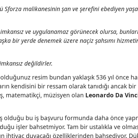
nlü Sforza malikanesinin şan ve şerefini ebediyen yaş
ne imkansız ve uygulanamaz görünecek olursa, bunlar
aşka bir yerde denemek üzere naçiz şahsımı hizmeti
imkansız değildirler.
lduğunuz resim bundan yaklaşık 536 yıl önce ha
arın kendisini bir ressam olarak tanıdığı ancak bir
aş, matematikçi, müzisyen olan
Leonardo Da Vinc
amış olduğu bu iş başvuru formunda daha önce yap
uğu işler bahsetmiyor. Tam bir ustalıkla ve olmas
un ihtiyaç duyacağı özelliklerinden bahsediyor. D