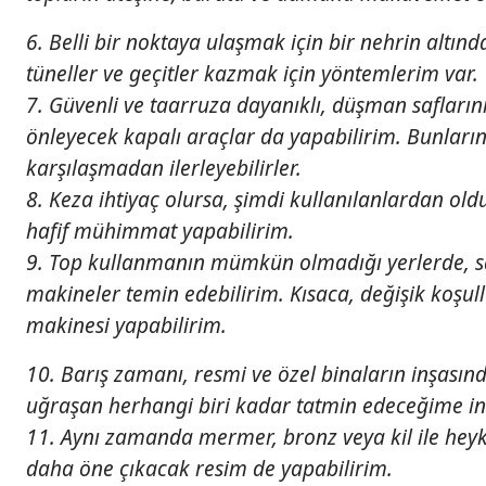
6. Belli bir noktaya ulaşmak için bir nehrin altı
tüneller ve geçitler kazmak için yöntemlerim var.
7. Güvenli ve taarruza dayanıklı, düşman saflarını
önleyecek kapalı araçlar da yapabilirim. Bunla
karşılaşmadan ilerleyebilirler.
8. Keza ihtiyaç olursa, şimdi kullanılanlardan oldu
hafif mühimmat yapabilirim.
9. Top kullanmanın mümkün olmadığı yerlerde, sa
makineler temin edebilirim. Kısaca, değişik koşull
makinesi yapabilirim.
10. Barış zamanı, resmi ve özel binaların inşasın
uğraşan herhangi biri kadar tatmin edeceğime i
11. Aynı zamanda mermer, bronz veya kil ile heyk
daha öne çıkacak resim de yapabilirim.