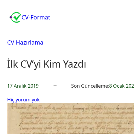
İçeriğe
geç
CV-Format
CV Hazırlama
İlk CV’yi Kim Yazdı
17 Aralık 2019
Son Güncelleme:
8 Ocak 20
İ
Hiç yorum yok
l
k
C
V