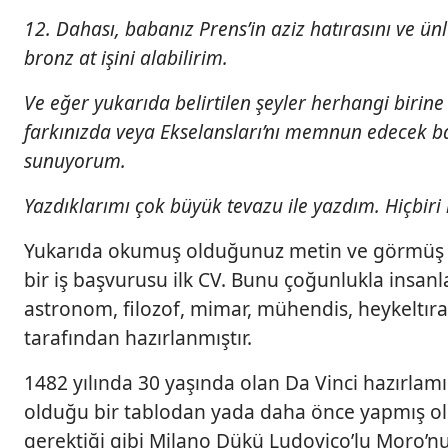
12. Dahası, babanız Prens’in aziz hatırasını ve ü
bronz at işini alabilirim.
Ve eğer yukarıda belirtilen şeyler herhangi biri
farkınızda veya Ekselansları’nı memnun edecek b
sunuyorum.
Yazdıklarımı çok büyük tevazu ile yazdım. Hiçbiri 
Yukarıda okumuş olduğunuz metin ve görmüş o
bir iş başvurusu ilk CV. Bunu çoğunlukla insanl
astronom, filozof, mimar, mühendis, heykeltır
tarafından hazırlanmıştır.
1482 yılında 30 yaşında olan Da Vinci hazırl
olduğu bir tablodan yada daha önce yapmış old
gerektiği gibi Milano Dükü Ludovico’lu Moro’n