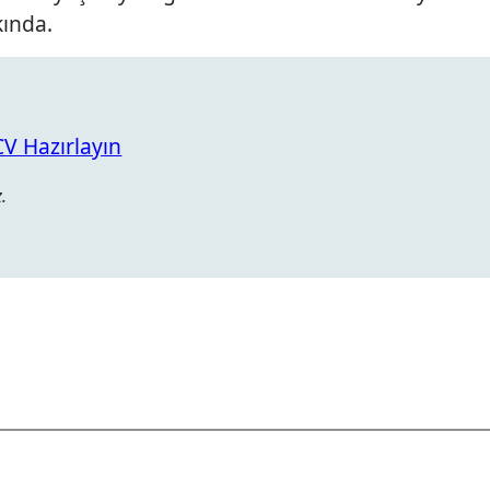
kında.
 CV Hazırlayın
.