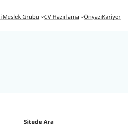
i
Meslek Grubu
CV Hazırlama
Önyazı
Kariyer
Sitede Ara