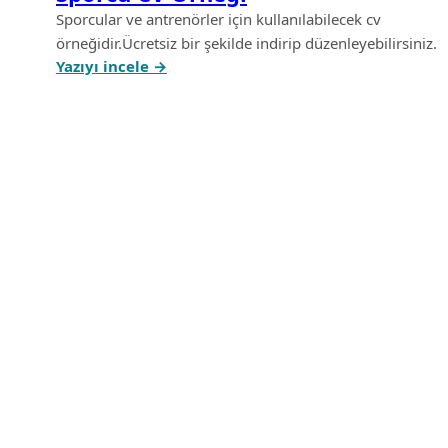
Sporcular ve antrenörler için kullanılabilecek cv
örneğidir.Ücretsiz bir şekilde indirip düzenleyebilirsiniz.
:
Yazıyı incele →
S
p
o
r
c
u
C
V
Ö
r
n
e
ğ
i