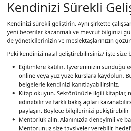
t
Kendinizi Sürekli Geliş
i
ç
i
Kendinizi sürekli geliştirin. Aynı şirkette çalışs
n
yeni beceriler kazanmalı ve mevcut bilginizi gü
d
de yöneticilerinizin ve meslektaşlarınızın gözünd
e
ö
Peki kendinizi nasıl geliştirebilirsiniz? İşte size 
n
e
Eğitimlere katılın. İşvereninizin sunduğu e
ç
online veya yüz yüze kurslara kaydolun. Bu
ı
belgelerle kendinizi kanıtlayabilirsiniz.
k
m
Kitap okuyun. Sektörünüzle ilgili kitaplar,
a
edinebilir ve farklı bakış açıları kazanabili
k
paylaşın. Böylece bilgilerinizi pekiştirebilir
i
Mentorluk alın. Alanınızda deneyimli ve baş
ç
i
Mentorunuz size tavsiyeler verebilir, hedefl