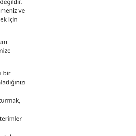
değildir.
ilmeniz ve
ek için
hem
nize
ı bir
ladığınızı
 kurmak,
 terimler