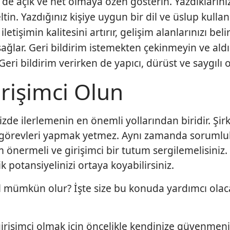
de de açık ve net olmaya özen gösterin. Yazdıklarını
in. Yazdığınız kişiye uygun bir dil ve üslup kullan
iletişimin kalitesini artırır, gelişim alanlarınızı be
ağlar. Geri bildirim istemekten çekinmeyin ve aldı
Geri bildirim verirken de yapıcı, dürüst ve saygılı 
rişimci Olun
zde ilerlemenin en önemli yollarından biridir. Şirk
n görevleri yapmak yetmez. Aynı zamanda sorumlul
önermeli ve girişimci bir tutum sergilemelisiniz.
k potansiyelinizi ortaya koyabilirsiniz.
ıl mümkün olur? İşte size bu konuda yardımcı olac
rişimci olmak için öncelikle kendinize güvenmeniz