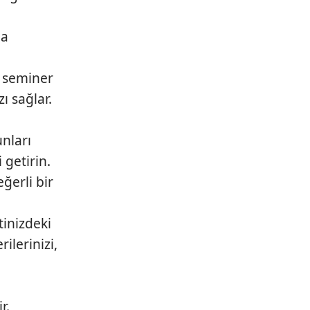
da
, seminer
ı sağlar.
unları
getirin.
ğerli bir
tinizdeki
rilerinizi,
r.