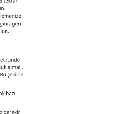
zı tekrar
ın.
lirlemenize
ğınız geri
olun.
et içinde
uk almalı,
 Bu şekilde
ak bazı
 gerekir.