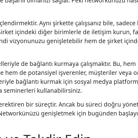
de başarılı olmanızı sağlar. Peki networkünüzü nası
 güçlendirmektir. Aynı şirkette çalışsanız bile, sadece
rket içindeki diğer birimlerle de iletişim kurun, fa
kendi vizyonunuzu genişletebilir hem de şirket içind
elleriyle de bağlantı kurmaya çalışmaktır. Bu, hem
ze hem de potansiyel işverenler, müşteriler veya o
eriyle bağlantı kurmak için sosyal medya platforml
 seminerleri kullanabilirsiniz.
tiren bir süreçtir. Ancak bu süreci doğru yönet
. Networkünüzü genişletmek için bugünden başlayı