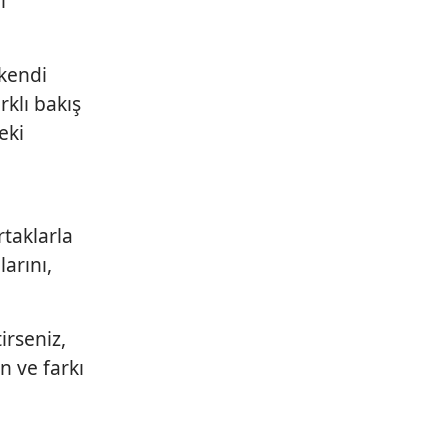
l
 kendi
rklı bakış
eki
rtaklarla
arını,
irseniz,
n ve farkı