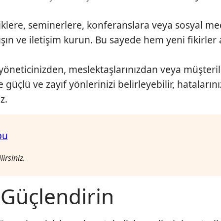
inliklere, seminerlere, konferanslara veya sosyal m
şın ve iletişim kurun. Bu sayede hem yeni fikirler a
gili yöneticinizden, meslektaşlarınızdan veya müşteri
e güçlü ve zayıf yönlerinizi belirleyebilir, hataları
z.
bu
irsiniz.
i Güçlendirin