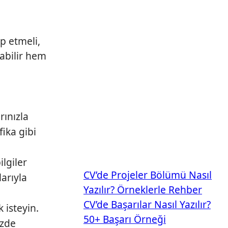
ip etmeli,
pabilir hem
rınızla
ika gibi
ilgiler
CV’de Projeler Bölümü Nasıl
larıyla
Yazılır? Örneklerle Rehber
CV’de Başarılar Nasıl Yazılır?
 isteyin.
50+ Başarı Örneği
izde