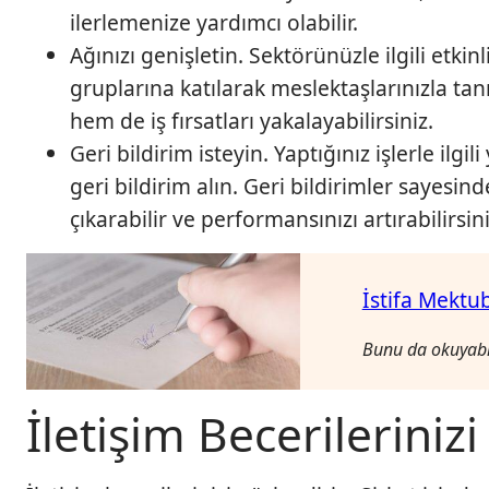
n
ilerlemenize yardımcı olabilir.
5
Ağınızı genişletin. Sektörünüzle ilgili etk
i
gruplarına katılarak meslektaşlarınızla tanı
p
u
hem de iş fırsatları yakalayabilirsiniz.
c
Geri bildirim isteyin. Yaptığınız işlerle il
u
geri bildirim alın. Geri bildirimler sayesind
i
çıkarabilir ve performansınızı artırabilirsini
ç
i
n
İstifa Mektu
Bunu da okuyabil
İletişim Becerileriniz