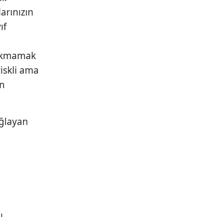
arınızın
ıf
orkmamak
riskli ama
in
ağlayan