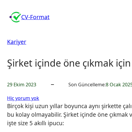
İçeriğe
geç
CV-Format
Kariyer
Şirket içinde öne çıkmak için
29 Ekim 2023
Son Güncelleme:
8 Ocak 202
Ş
Hiç yorum yok
i
Birçok kişi uzun yıllar boyunca aynı şirkette ça
r
bu kolay olmayabilir. Şirket içinde öne çıkmak v
k
işte size 5 akıllı ipucu:
e