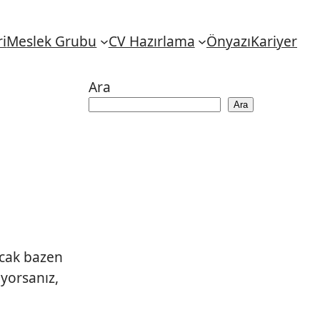
i
Meslek Grubu
CV Hazırlama
Önyazı
Kariyer
Ara
Ara
ncak bazen
iyorsanız,